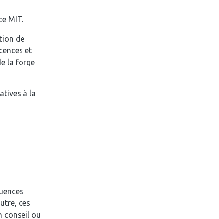
ce MIT.
tion de
icences et
de la forge
tives à la
quences
utre, ces
n conseil ou