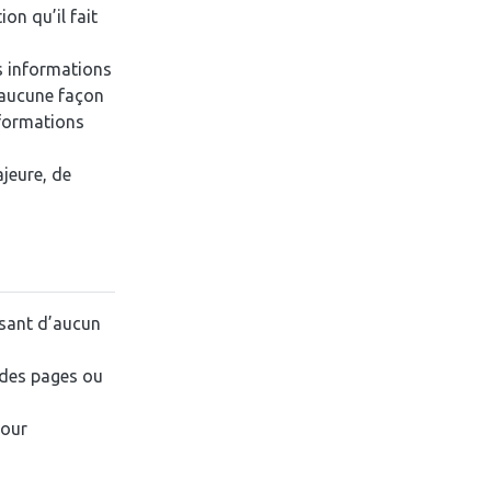
on qu’il fait
es informations
n aucune façon
nformations
jeure, de
posant d’aucun
s des pages ou
pour