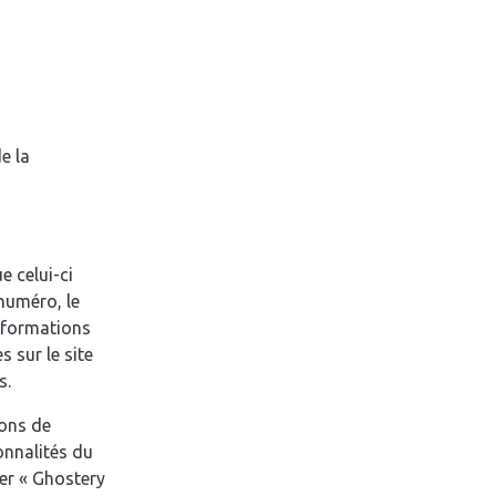
e la
e celui-ci
numéro, le
informations
 sur le site
s.
ions de
onnalités du
ger « Ghostery