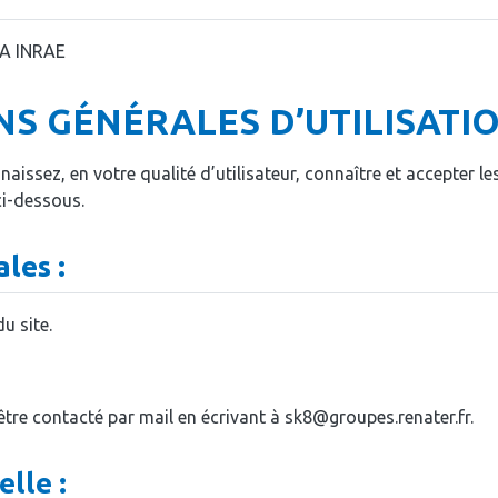
IA INRAE
S GÉNÉRALES D’UTILISATI
naissez, en votre qualité d’utilisateur, connaître et accepter l
ci-dessous.
les :
u site.
être contacté par mail en écrivant à sk8@groupes.renater.fr.
elle :